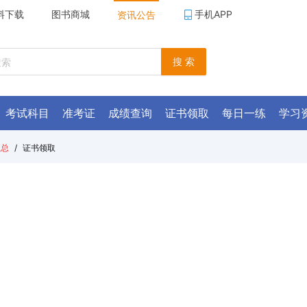
料下载
图书商城
手机APP
资讯公告
搜 索
考试科目
准考证
成绩查询
证书领取
每日一练
学习
汇总
/
证书领取