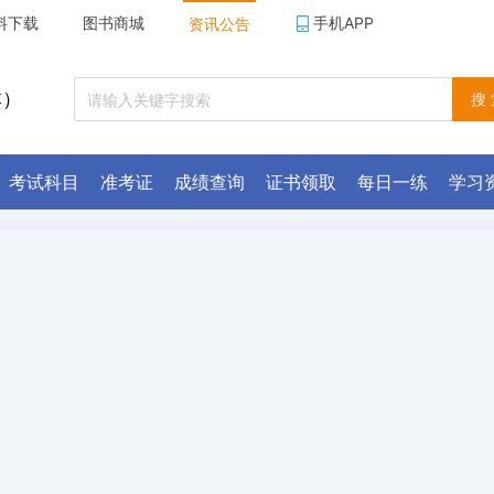
料下载
图书商城
手机APP
资讯公告
本）
搜
考试科目
准考证
成绩查询
证书领取
每日一练
学习