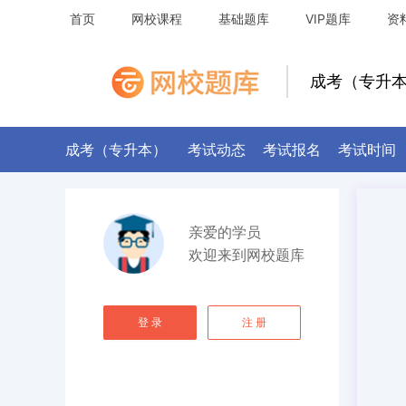
首页
网校课程
基础题库
VIP题库
资
成考（专升
成考（专升本）
考试动态
考试报名
考试时间
亲爱的学员
欢迎来到
网校题库
登 录
注 册